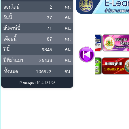
ออนไลน์
2
คน
วันนี้
27
คน
สัปดาห์นี้
71
คน
เดือนนี้
87
คน
ปีนี้
9846
คน
ปีที่ผ่านมา
25438
คน
ทั้งหมด
106922
คน
IP ของคุณ :
10.4.131.96